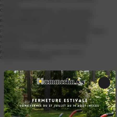
maximale.
Châssis tubulaire Ø 30 mm
: solide, avec butoir
intégré et supports caisse pour plus de stabilité.
Roue gonflée Ø 380 mm
: jante métal flasque,
maniabilité optimale sur tous types de terrains.
Pratique et innovante : la brouette est livrée en
carton
individuel
, pour un transport et un stockage
simplifiés. Le montage est rapide et facile par
l’utilisateur.
Fabrication française
: un gage de fiabilité,
d’ergonomie et de solidité.
CARACTÉRISTIQUES
Ferme
RESSOURCES DOCUMENTAIRES