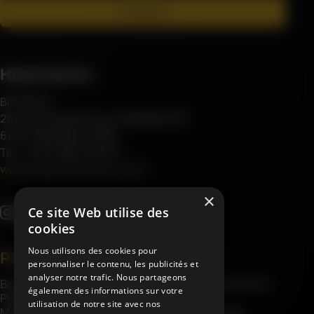
S'inscrire
Haemmerlin
BP 30045
28 rue de Steinbourg, MONSWILLER
67701 SAVERNE CEDEX
Tél : (+33) 3 88 01 85 00
welcome@haemmerlin.com
×
Ce site Web utilise des
cookies
Nous utilisons des cookies pour
Produits
À propos
personnaliser le contenu, les publicités et
analyser notre trafic. Nous partageons
Brouettes
À propos d’Haemmerlin
également des informations sur votre
Pièces détachées
Savoir-faire
utilisation de notre site avec nos
Matériel de chantier
Garanties châssis