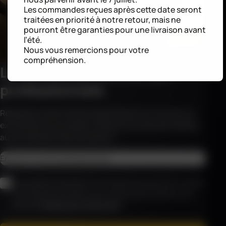
Les commandes reçues après cette date seront
traitées en priorité à notre retour, mais ne
pourront être garanties pour une livraison avant
l’été.
Nous vous remercions pour votre
compréhension.
La newsletter dédiée aux
professionnels
Rejoignez notre communauté de pros et recevez en
exclusivité nos conseils, offres et nouveautés dédiés
aux professionnels du secteur.
CAPTCHA
Adresse email
*
RGPD
*
En soumettant le formulaire, vous acceptez que Haemmerlin conserve
vos données personnelles et vous contacte dans le cadre de votre
demande (
Politique de confidentialité
)
*