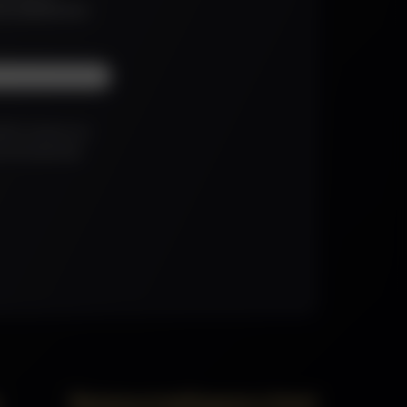
tés dédiés aux
EBDIS
e
erlin conserve vos
de votre demande
LAGE
at
y
Ressources
Espace client