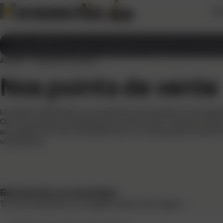
À 
Brouettes
Pièces détachées
Matériel de jardin et manute
Accueil
>
Nos points de vente
Nos points de vente
Localisez facilement nos revendeurs et accédez à notre g
Que vous soyez professionnel ou particulier, nos points de 
accueillent et vous conseillent pour vous proposer la soluti
vos besoins.
Rechercher un revendeur
Trouver facilement un magasin dans votre région.