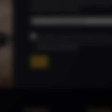
exclusivité nos conseils, offres et nouveau
1 Rue Des Platanes
professionnels du secteur.
33210 Mazeres
Adresse email
*
05 57 98 19 40
CAPTCHA
WELDOM BELLEY - SAS 
RGPD
*
Avenue Du General De Gaull
En soumettant le formulaire, vous acceptez que Haemm
01300 Belley
données personnelles et vous contacte dans le cadre 
(
Politique de confidentialité
)
*
04 79 81 58 38
L'ENTREPOT DU BRICO
S'inscrire
49 Av Liberation Ld Mas Rog
13200 Arles
04 90 18 40 20
VERHAEGHE
60 Route Nationale De Plou
62142 Colembert
03 21 91 22 14
Produits
À propos