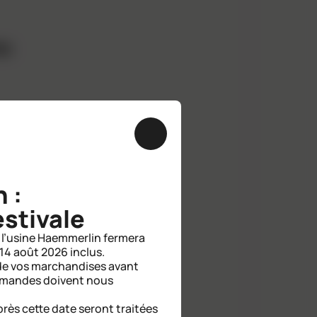
RO
Fermer
 :
stivale
l’usine Haemmerlin fermera
 14 août 2026 inclus.
n de vos marchandises avant
mmandes doivent nous
ès cette date seront traitées