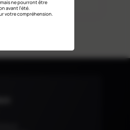
FLERS
, mais ne pourront être
on avant l’été.
ur votre compréhension.
LAGE
AMP
aux
cevez en
 BATI