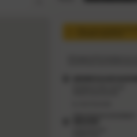
Nous vous conseillons de vér
revendeur auparavant.
Affichage de 200 revendeurs sur un t
recherche pour des résultats plus p
MR BRICOLAGE QUIEV
53 Avenue Jean Jaures
59920 Quievrechain
03 27 32 45 95
https://www.mr-bricolage.fr
WELDOM
Zi De Cantone
20260 Calvi