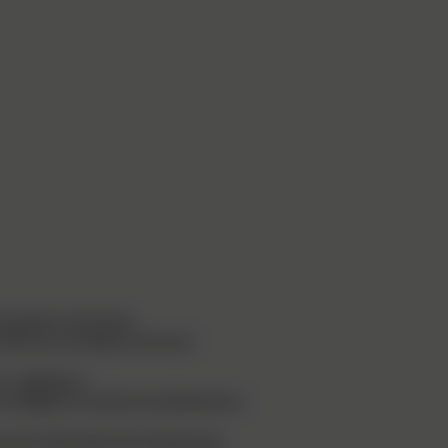
s petits chantiers.
otection durable contre la
 ou végétaux.
e roulage et une bonne adhérence
out en réduisant les risques de