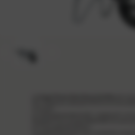
Précédent
Suivant
La
Cargo Prems Galva Roue Gonflée
est une b
Son châssis en tube peint Ø 32 mm et son pièt
corrosion.
La caisse galvanisée de 90 L, traitée anti-cor
Équipée d’une roue gonflée Ø 380 mm avec jan
sur tous types de terrains.
Le système de fixation par coussinets composite