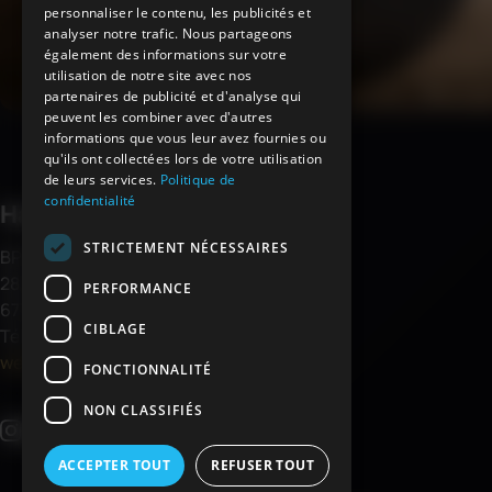
personnaliser le contenu, les publicités et
analyser notre trafic. Nous partageons
également des informations sur votre
utilisation de notre site avec nos
partenaires de publicité et d'analyse qui
peuvent les combiner avec d'autres
informations que vous leur avez fournies ou
qu'ils ont collectées lors de votre utilisation
de leurs services.
Politique de
confidentialité
Haemmerlin
STRICTEMENT NÉCESSAIRES
BP 30045
28 rue de Steinbourg, MONSWILLER
PERFORMANCE
67701 SAVERNE CEDEX
CIBLAGE
Tél : (+33) 3 88 01 85 00
welcome@haemmerlin.com
FONCTIONNALITÉ
NON CLASSIFIÉS
ACCEPTER TOUT
REFUSER TOUT