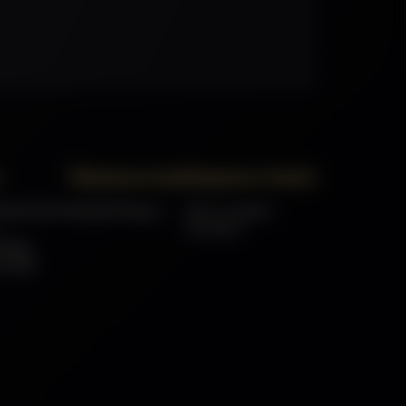
Ressources
Espace client
Haemmerlin
Médiathèque
Mon compte
Contact
âssis
s RSE