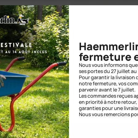
on REACH, garantissant des matériaux sûrs et durables.
Haemmerlin
fermeture e
Nous vous informons que 
ses portes du 27 juillet au
Pour garantir la livraiso
notre fermeture, vos co
RES
parvenir avant le 7 juillet.
Les commandes reçues apr
en priorité à notre retour
garanties pour une livrais
Nous vous remercions po