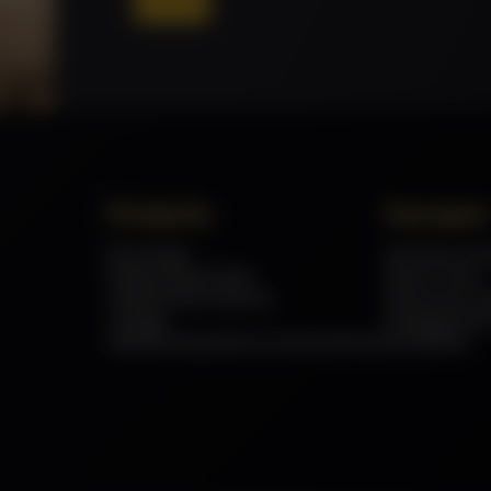
Produits
À propos
Brouettes
À propos d’
Pièces détachées
Savoir-faire
Matériel de chantier
Garanties ch
Levage
Engagement
Matériel de jardin et manutention
Actualités