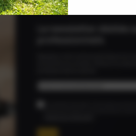
La newsletter dédiée 
professionnels
Rejoignez notre communauté de pros et re
exclusivité nos conseils, offres et nouveau
professionnels du secteur.
Adresse email
*
CAPTCHA
RGPD
*
En soumettant le formulaire, vous acceptez que Haemm
données personnelles et vous contacte dans le cadre 
(
Politique de confidentialité
)
*
S'inscrire