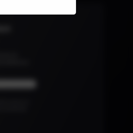
aux
cevez en
tés dédiés aux
erlin conserve vos
de votre demande