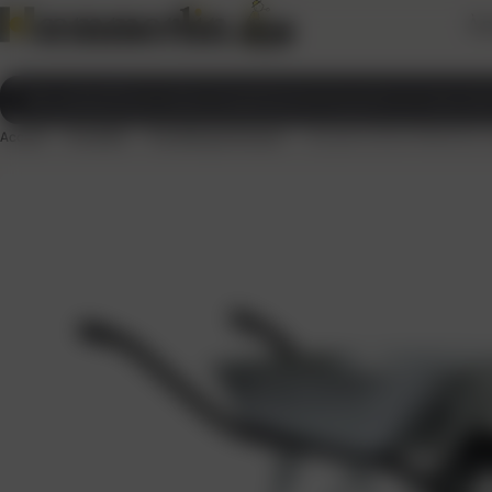
À 
Brouettes
Pièces détachées
Matériel de jardin et manute
Accueil
>
Brouettes
>
Brouette grand export
> Brouette CARGO PREMS 90 L G