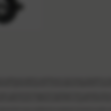
Agrandir l'image
rouette polyvalente, parfaite pour les travaux de jardin ou le
ement galvanisé assurent une excellente stabilité et une pr
rosion, permet de transporter facilement terre, gravats, bois
te métal à rayons, cette brouette offre un grand confort d
s limite l’usure, améliore le roulement et évite la rouille, t