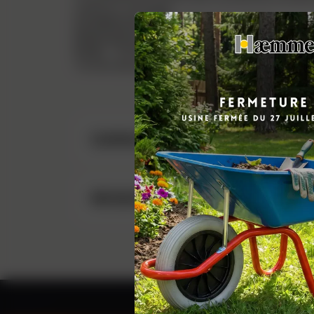
casse au montage.
Conditionnement
: démontée, UC 60.
Dimensions produit
: 1380 x 655 x 547 mm.
Poids
: 10,8 kg.
Toutes ses pièces respectent la réglementati
CARACTÉRISTIQUES
RESSOURCES DOCUMENTAI