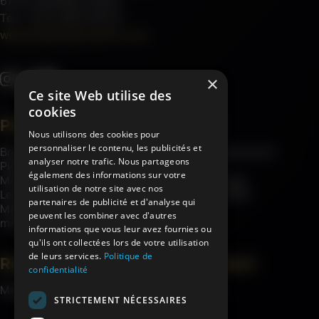
67701 SAVERNE CEDEX
Tél : (+33) 3 88 01 85 00
welcome@haemmerlin.com
×
Ce site Web utilise des
cookies
Produits
À propos
Nous utilisons des cookies pour
personnaliser le contenu, les publicités et
Brouettes
À propos d’Haemmerlin
analyser notre trafic. Nous partageons
Pièces détachées
Savoir-faire
également des informations sur votre
Matériel de chantier
Garanties châssis
utilisation de notre site avec nos
Levage
Engagements RSE
partenaires de publicité et d'analyse qui
Matériel de jardin et
Actualités
peuvent les combiner avec d'autres
manutention
informations que vous leur avez fournies ou
qu'ils ont collectées lors de votre utilisation
de leurs services.
Politique de
Ressources
Espace client
confidentialité
Médiathèque
Mon compte
STRICTEMENT NÉCESSAIRES
Contact