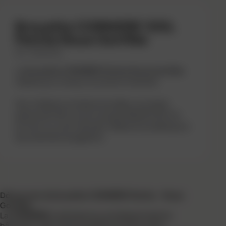
Brouette CORNIERE 100L
Peinte Roue Gonflée
REF : 302334106
La
brouette CORNIÈRE Peinte Roue Gonflée
résiste aux travaux lourds et intensifs.
Son châssis cornières soudées, sa caisse
peinte de 100 L et sa roue gonflée Ø 400 mm
en font un outil robuste, fiable et durable pour
les chantiers exigeants.
Découvrez la brouette CORNIÈRE Peinte – Roue
Gonflée
La
CORNIÈRE
s’adresse aux professionnels du
bâtiment, des travaux publics et de la voirie.