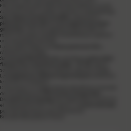
Elle transporte sans difficulté des matériaux lourds
comme le ciment, le sable, le gravier ou les parpaings.
Son châssis cornières soudées
, associé à un
piétement en fer plat
et à des
supports de caisse
galvanisés
, offre une rigidité exceptionnelle. Un
renfort de caisse complète l’ensemble pour garantir
une robustesse maximale.
La brouette intègre une
caisse peinte de 100 L
,
résistante et durable.
Sa
roue gonflée Ø 400 mm
, montée sur
jante métal
flasque avec roulements à billes – PF 128,
assure
souplesse de roulage et stabilité, même en charge.
Les
poignées bi-matières ergonomiques
améliorent
le confort d’utilisation.
Conçue pour un usage intensif, elle affiche une durée
de vie supérieure à
1400 tonnes transportées
.
Des
pièces de rechange
sont disponibles (roue PF 34
et caisse peinte 100 L). En option, un
butoir amovible
peut être ajouté pour plus de praticité.
Brouette fabriquée en France.