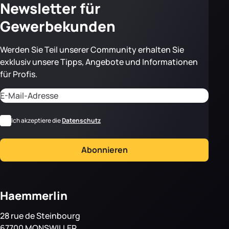
Newsletter für
Gewerbekunden
Werden Sie Teil unserer Community erhalten Sie
exklusiv unsere Tipps, Angebote und Informationen
für Profis.
Adresse email
CAPTCHA
*
RGPD
Ich akzeptiere die
Datenschutz
Abonnieren
Haemmerlin
28 rue de Steinbourg
67700 MONSWILLER