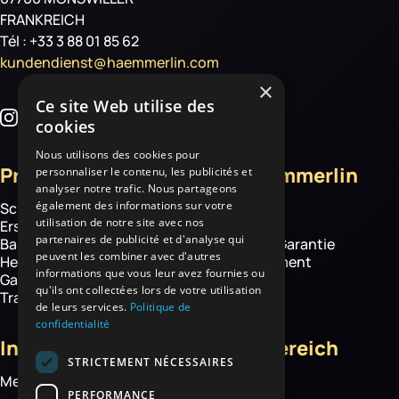
FRANKREICH
Tél : +33 3 88 01 85 62
kundendienst@haemmerlin.com
×
Ce site Web utilise des
cookies
Nous utilisons des cookies pour
Produkte
Über Haemmerlin
personnaliser le contenu, les publicités et
analyser notre trafic. Nous partageons
également des informations sur votre
Schubkarren
Über uns
utilisation de notre site avec nos
Ersatzteile
Know how
partenaires de publicité et d'analyse qui
Baustelle
Haemmerlin-Garantie
peuvent les combiner avec d'autres
Hebetechnik
CSR-Engagement
informations que vous leur avez fournies ou
Garten- und
News
qu'ils ont collectées lors de votre utilisation
Transportgeräte
de leurs services.
Politique de
confidentialité
Informationen
Kundenbereich
STRICTEMENT NÉCESSAIRES
Mediathek
Mein Konto
PERFORMANCE