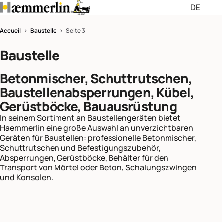
DE
Passer les menus de navigati
Passer le pied de page et rev
Accueil
>
Baustelle
> Seite 3
Baustelle
Deutsch (DE)
Betonmischer, Schuttrutschen,
English (EN)
Baustellenabsperrungen, Kübel,
Français (FR)
Gerüstböcke, Bauausrüstung
In seinem Sortiment an Baustellengeräten bietet
Haemmerlin eine große Auswahl an unverzichtbaren
Geräten für Baustellen: professionelle Betonmischer,
Schuttrutschen und Befestigungszubehör,
Absperrungen, Gerüstböcke, Behälter für den
Transport von Mörtel oder Beton, Schalungszwingen
und Konsolen.