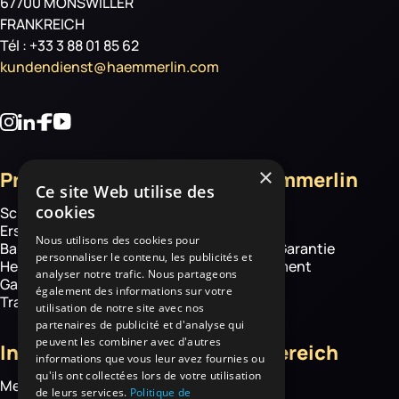
67700 MONSWILLER
FRANKREICH
Tél : +33 3 88 01 85 62
kundendienst@haemmerlin.com
×
Produkte
Über Haemmerlin
Ce site Web utilise des
cookies
Schubkarren
Über uns
Ersatzteile
Know how
Nous utilisons des cookies pour
Baustelle
Haemmerlin-Garantie
personnaliser le contenu, les publicités et
Hebetechnik
CSR-Engagement
analyser notre trafic. Nous partageons
Garten- und
News
également des informations sur votre
Transportgeräte
utilisation de notre site avec nos
partenaires de publicité et d'analyse qui
peuvent les combiner avec d'autres
Informationen
Kundenbereich
informations que vous leur avez fournies ou
qu'ils ont collectées lors de votre utilisation
Mediathek
Mein Konto
de leurs services.
Politique de