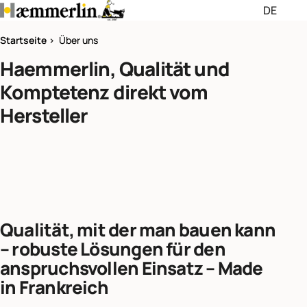
DE
Passer les menus de navigati
Passer le pied de page et rev
Startseite
>
Über uns
Haemmerlin, Qualität und
Deutsch (DE)
Komptetenz direkt vom
English (EN)
Hersteller
Français (FR)
Qualität, mit der man bauen kann
– robuste Lösungen für den
anspruchsvollen Einsatz – Made
in Frankreich