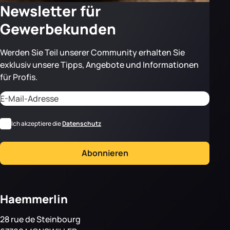
Newsletter für
Gewerbekunden
Werden Sie Teil unserer Community erhalten Sie
exklusiv unsere Tipps, Angebote und Informationen
für Profis.
Adresse email
CAPTCHA
*
RGPD
Ich akzeptiere die
Datenschutz
Abonnieren
Haemmerlin
28 rue de Steinbourg