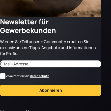
Newsletter für
Gewerbekunden
Werden Sie Teil unserer Community erhalten Sie
exklusiv unsere Tipps, Angebote und Informationen
für Profis.
Adresse email
CAPTCHA
*
RGPD
Ich akzeptiere die
Datenschutz
Abonnieren