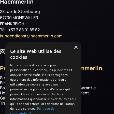
Haemmerlin
28 rue de Steinbourg
67700 MONSWILLER
FRANKREICH
Tél : +33 3 88 01 85 62
kundendienst@haemmerlin.com
×
Ce site Web utilise des
cookies
Nous utilisons des cookies pour
Produkte
Über Haemmerlin
personnaliser le contenu, les publicités et
analyser notre trafic. Nous partageons
Schubkarren
Über uns
également des informations sur votre
Ersatzteile
Know how
utilisation de notre site avec nos
Baustelle
Haemmerlin-Garantie
partenaires de publicité et d'analyse qui
Hebetechnik
CSR-Engagement
peuvent les combiner avec d'autres
Garten- und
News
informations que vous leur avez fournies ou
Transportgeräte
qu'ils ont collectées lors de votre utilisation
de leurs services.
Politique de
confidentialité