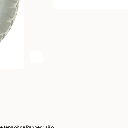
Agrandir l'image
treifens ohne Pannenrisiko.