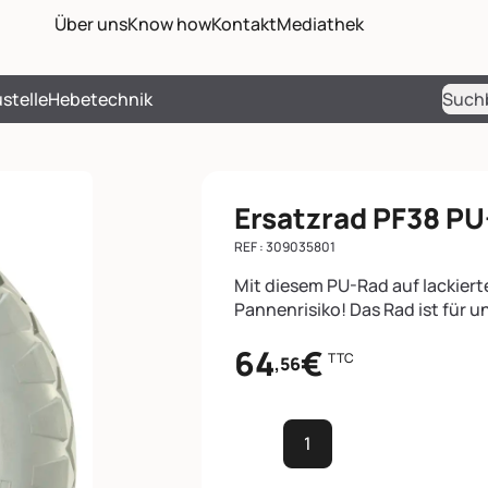
Passer les menus de navigati
Passer le pied de page et reve
Über uns
Know how
Kontakt
Mediathek
stelle
Hebetechnik
Rech
Ersatzrad PF38 P
REF : 309035801
Mit diesem PU-Rad auf lackiert
Pannenrisiko! Das Rad ist für 
64
€
TTC
,56
Ersatzrad PF38 PU-RAD 400 