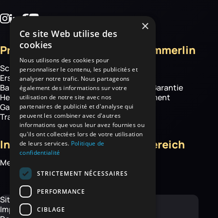
×
Ce site Web utilise des
cookies
Produkte
Über Haemmerlin
Nous utilisons des cookies pour
Schubkarren
Über uns
personnaliser le contenu, les publicités et
Ersatzteile
Know how
analyser notre trafic. Nous partageons
Baustelle
Haemmerlin-Garantie
également des informations sur votre
Hebetechnik
CSR-Engagement
utilisation de notre site avec nos
Garten- und
News
partenaires de publicité et d'analyse qui
peuvent les combiner avec d'autres
Transportgeräte
informations que vous leur avez fournies ou
qu'ils ont collectées lors de votre utilisation
Informationen
Kundenbereich
de leurs services.
Politique de
confidentialité
Mediathek
Mein Konto
Kontakt
STRICTEMENT NÉCESSAIRES
PERFORMANCE
Sitemap
Impressum
CIBLAGE