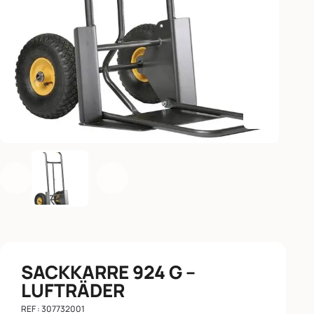
Agrandir l
Précédent
Suivant
SACKKARRE 924 G –
LUFTRÄDER
REF : 307732001