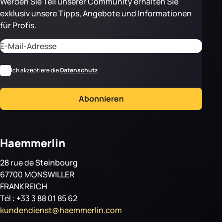
Werden Sie Teil unserer Community erhalten Sie
exklusiv unsere Tipps, Angebote und Informationen
für Profis.
Adresse email
CAPTCHA
*
RGPD
Ich akzeptiere die
Datenschutz
Abonnieren
Haemmerlin
28 rue de Steinbourg
67700 MONSWILLER
FRANKREICH
Tél : +33 3 88 01 85 62
kundendienst@haemmerlin.com