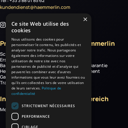
Tél : +33 3 88 01 85 62
kundendienst@haemmerlin.com
×
Ce site Web utilise des
cookies
Nous utilisons des cookies pour
Produkte
Über Haemmerlin
personnaliser le contenu, les publicités et
analyser notre trafic. Nous partageons
Schubkarren
Über uns
également des informations sur votre
Ersatzteile
Know how
utilisation de notre site avec nos
Baustelle
Haemmerlin-Garantie
partenaires de publicité et d'analyse qui
Hebetechnik
CSR-Engagement
peuvent les combiner avec d'autres
Garten- und
News
informations que vous leur avez fournies ou
Transportgeräte
qu'ils ont collectées lors de votre utilisation
de leurs services.
Politique de
confidentialité
Informationen
Kundenbereich
STRICTEMENT NÉCESSAIRES
Mediathek
Mein Konto
Kontakt
PERFORMANCE
CIBLAGE