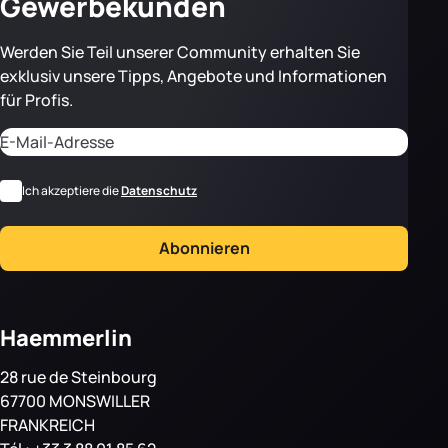
Gewerbekunden
Werden Sie Teil unserer Community erhalten Sie
exklusiv unsere Tipps, Angebote und Informationen
für Profis.
Adresse email
CAPTCHA
*
RGPD
Ich akzeptiere die
Datenschutz
Abonnieren
Haemmerlin
28 rue de Steinbourg
67700 MONSWILLER
FRANKREICH