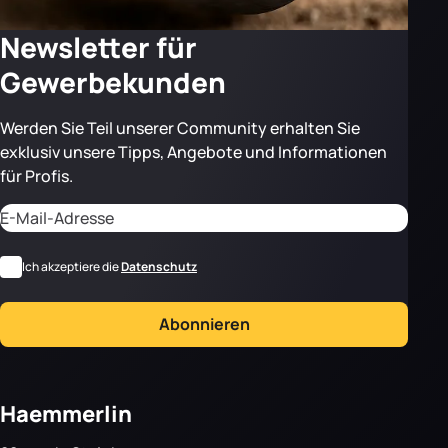
Newsletter für
Gewerbekunden
Werden Sie Teil unserer Community erhalten Sie
exklusiv unsere Tipps, Angebote und Informationen
für Profis.
Adresse email
CAPTCHA
*
RGPD
Ich akzeptiere die
Datenschutz
Abonnieren
Haemmerlin