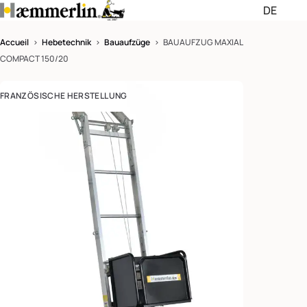
DE
Passer les menus de navigati
Passer le pied de page et rev
Accueil
>
Hebetechnik
>
Bauaufzüge
> BAUAUFZUG MAXIAL
COMPACT 150/20
Deutsch (DE)
FRANZÖSISCHE HERSTELLUNG
English (EN)
Français (FR)