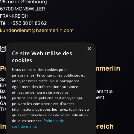
28 rue de Steinbourg
67700 MONSWILLER
FRANKREICH
Tél : +33 3 88 01 85 62
kundendienst@haemmerlin.com
×
Ce site Web utilise des
cookies
Produkte
Über Haemmerlin
Nous utilisons des cookies pour
personnaliser le contenu, les publicités et
Schubkarren
Über uns
analyser notre trafic. Nous partageons
Ersatzteile
Know how
également des informations sur votre
Baustelle
Haemmerlin-Garantie
utilisation de notre site avec nos
Hebetechnik
CSR-Engagement
partenaires de publicité et d'analyse qui
Garten- und
News
peuvent les combiner avec d'autres
Transportgeräte
informations que vous leur avez fournies ou
qu'ils ont collectées lors de votre utilisation
de leurs services.
Politique de
Informationen
Kundenbereich
confidentialité