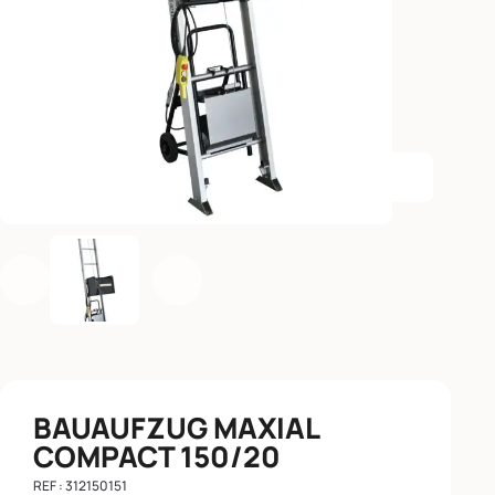
Agrandir l
Précédent
Suivant
BAUAUFZUG MAXIAL
COMPACT 150/20
REF : 312150151