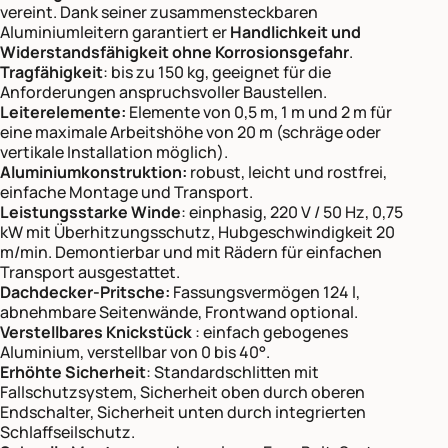
vereint. Dank seiner zusammensteckbaren
Aluminiumleitern garantiert er
Handlichkeit und
Widerstandsfähigkeit ohne Korrosionsgefahr
.
Tragfähigkeit
: bis zu 150 kg, geeignet für die
Anforderungen anspruchsvoller Baustellen.
Leiterelemente:
Elemente von 0,5 m, 1 m und 2 m für
eine maximale Arbeitshöhe von 20 m (schräge oder
vertikale Installation möglich).
Aluminiumkonstruktion:
robust, leicht und rostfrei,
einfache Montage und Transport.
Leistungsstarke Winde
: einphasig, 220 V / 50 Hz, 0,75
kW mit Überhitzungsschutz, Hubgeschwindigkeit 20
m/min. Demontierbar und mit Rädern für einfachen
Transport ausgestattet.
Dachdecker-Pritsche:
Fassungsvermögen 124 l,
abnehmbare Seitenwände, Frontwand optional.
Verstellbares Knickstück
: einfach gebogenes
Aluminium, verstellbar von 0 bis 40°.
Erhöhte Sicherheit
: Standardschlitten mit
Fallschutzsystem, Sicherheit oben durch oberen
Endschalter, Sicherheit unten durch integrierten
Schlaffseilschutz.