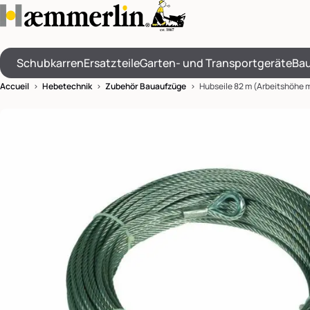
Schubkarren
Ersatzteile
Garten- und Transportgeräte
Bau
Accueil
>
Hebetechnik
>
Zubehör Bauaufzüge
> Hubseile 82 m (Arbeitshöhe m