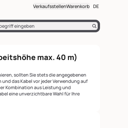
on
nir en début de page
Verkaufsstellen
Warenkorb
DE
ercher
Deutsch (DE)
English (EN)
Français (FR)
beitshöhe max. 40 m)
eren, sollten Sie stets die angegebenen
nd das Kabel vor jeder Verwendung auf
ner Kombination aus Leistung und
kabel eine unverzichtbare Wahl für Ihre