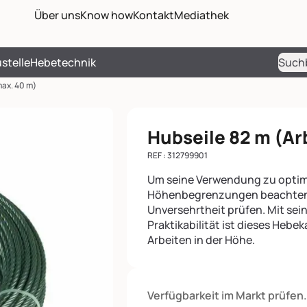
Passer les menus de navigati
Passer le pied de page et reve
Über uns
Know how
Kontakt
Mediathek
stelle
Hebetechnik
Rech
ax. 40 m)
Hubseile 82 m (Ar
REF : 312799901
Um seine Verwendung zu optimi
Höhenbegrenzungen beachten u
Unversehrtheit prüfen. Mit sei
Praktikabilität ist dieses Hebe
Arbeiten in der Höhe.
Verfügbarkeit im Markt prüfen.