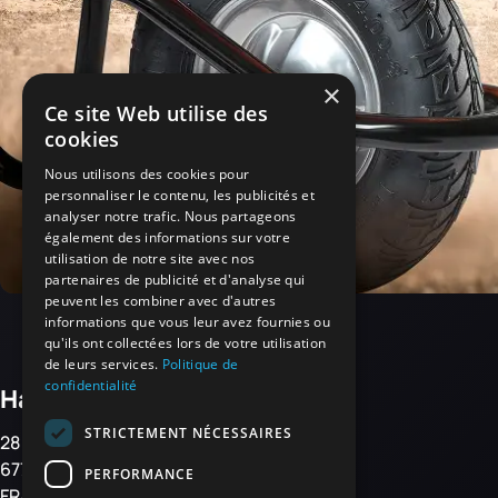
×
Ce site Web utilise des
cookies
Nous utilisons des cookies pour
personnaliser le contenu, les publicités et
analyser notre trafic. Nous partageons
également des informations sur votre
utilisation de notre site avec nos
partenaires de publicité et d'analyse qui
peuvent les combiner avec d'autres
informations que vous leur avez fournies ou
qu'ils ont collectées lors de votre utilisation
de leurs services.
Politique de
confidentialité
Haemmerlin
STRICTEMENT NÉCESSAIRES
28 rue de Steinbourg
67700 MONSWILLER
PERFORMANCE
FRANKREICH