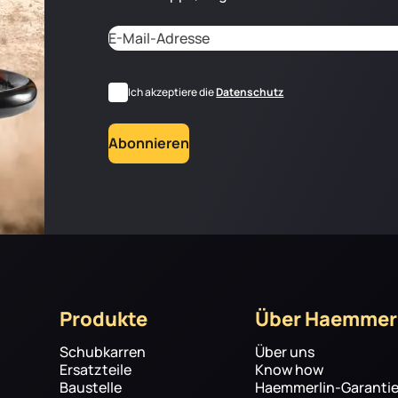
Adresse email
*
CAPTCHA
RGPD
Ich akzeptiere die
Datenschutz
Abonnieren
Produkte
Über Haemmer
Schubkarren
Über uns
Ersatzteile
Know how
Baustelle
Haemmerlin-Garanti