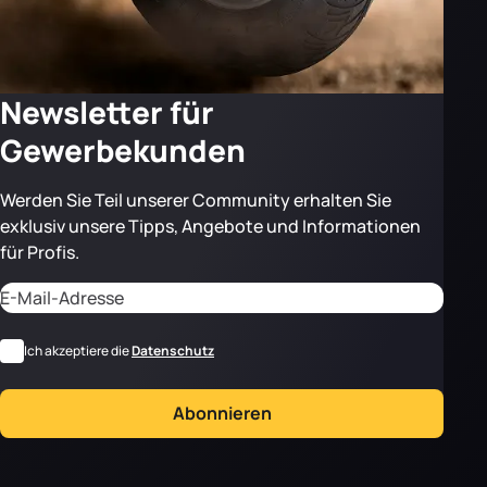
Newsletter für
Gewerbekunden
Werden Sie Teil unserer Community erhalten Sie
exklusiv unsere Tipps, Angebote und Informationen
für Profis.
Adresse email
CAPTCHA
*
RGPD
Ich akzeptiere die
Datenschutz
Abonnieren