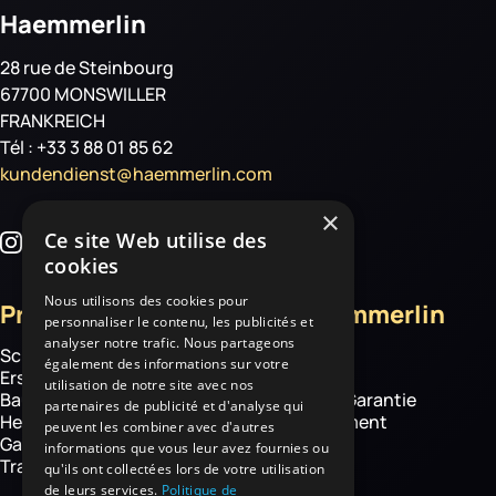
Haemmerlin
28 rue de Steinbourg
67700 MONSWILLER
FRANKREICH
Tél : +33 3 88 01 85 62
kundendienst@haemmerlin.com
×
Ce site Web utilise des
cookies
Nous utilisons des cookies pour
Produkte
Über Haemmerlin
personnaliser le contenu, les publicités et
analyser notre trafic. Nous partageons
Schubkarren
Über uns
également des informations sur votre
Ersatzteile
Know how
utilisation de notre site avec nos
Baustelle
Haemmerlin-Garantie
partenaires de publicité et d'analyse qui
Hebetechnik
CSR-Engagement
peuvent les combiner avec d'autres
Garten- und
News
informations que vous leur avez fournies ou
Transportgeräte
qu'ils ont collectées lors de votre utilisation
de leurs services.
Politique de