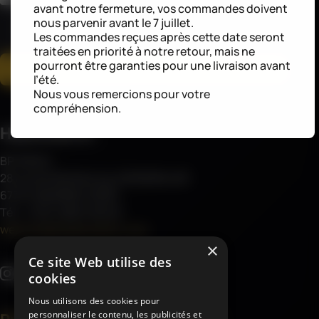
avant notre fermeture, vos commandes doivent
vos données personnelles et vous contacte dans le cadre de votre
nous parvenir avant le 7 juillet.
demande (
Politique de confidentialité
)
*
Les commandes reçues après cette date seront
traitées en priorité à notre retour, mais ne
pourront être garanties pour une livraison avant
S'inscrire
l’été.
Nous vous remercions pour votre
compréhension.
Haemmerlin
BP 30045
28 rue de Steinbourg, MONSWILLER
67701 SAVERNE CEDEX
Tél : (+33) 3 88 01 85 00
welcome@haemmerlin.com
×
Ce site Web utilise des
cookies
Nous utilisons des cookies pour
personnaliser le contenu, les publicités et