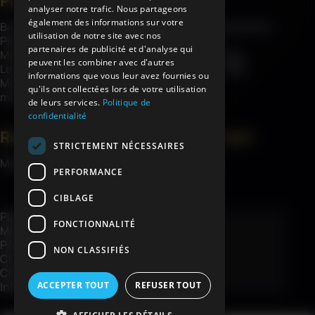
Produits
À propos
analyser notre trafic. Nous partageons
également des informations sur votre
Brouettes
À propos d’Haemmerlin
utilisation de notre site avec nos
Pièces détachées
Savoir-faire
partenaires de publicité et d'analyse qui
Matériel de chantier
Garanties châssis
peuvent les combiner avec d'autres
Levage
Engagements RSE
informations que vous leur avez fournies ou
Matériel de jardin et
Actualités
qu'ils ont collectées lors de votre utilisation
manutention
de leurs services.
Politique de
confidentialité
Ressources
Espace client
STRICTEMENT NÉCESSAIRES
Médiathèque
Mon compte
PERFORMANCE
Contact
CIBLAGE
Plan du site
FONCTIONNALITÉ
Mentions légales
Politique de confidentialité
NON CLASSIFIÉS
CGV
CGV e-shop
Informations livraison e-shop
ACCEPTER TOUT
REFUSER TOUT