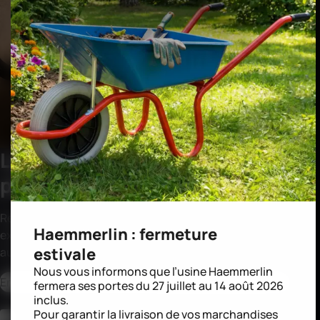
La newsletter dédiée aux
professionnels
Rejoignez notre communauté de pros et recevez en
Haemmerlin : fermeture
exclusivité nos conseils, offres et nouveautés dédiés
estivale
aux professionnels du secteur.
Nous vous informons que l’usine Haemmerlin
CAPTCHA
Adresse email
*
fermera ses portes du 27 juillet au 14 août 2026
inclus.
Pour garantir la livraison de vos marchandises
RGPD
*
En soumettant le formulaire, vous acceptez que Haemmerlin conserve