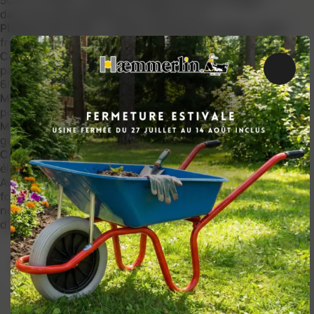
dans l’échelle de base pour limiter le vol.
Plateau acier 120 L
: ridelles latérales amovibles, ridelle
frontale en option, idéal pour charges volumineuses.
Confort et sécurité
: chariot universel avec
parachute, genouillère pré-coudée réglable de 20 à
Ferme
60°, appuis intégrés.
Mobilité
: échelle de base équipée d’une paire de roues
pour faciliter le déplacement.
Montage rapide
: assemblage sans outils grâce aux
goupilles de verrouillage.
Compatibilité
: alimentation possible par groupe
électrogène (min. 4,5 kVA).
Avec un
poids de 165 kg
, ce monte-matériaux est à la
fois robuste et pratique. Pour une sécurité maximale,
nous recommandons l’utilisation d’ancrages et/ou
d’étayages (vendus séparément).
RESSOURCES DOCUMENTAIRES