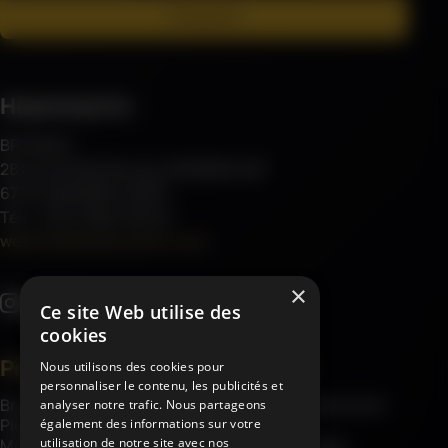
S'inscrire
Haemmerlin
BP 30045
28 rue de Steinbourg, MONSWILLER
67701 SAVERNE CEDEX
Tél : (+33) 3 88 01 85 00
welcome@haemmerlin.com
×
Ce site Web utilise des
cookies
Produits
À propos
Nous utilisons des cookies pour
personnaliser le contenu, les publicités et
Brouettes
À propos d’Haemmerlin
analyser notre trafic. Nous partageons
Pièces détachées
Savoir-faire
également des informations sur votre
utilisation de notre site avec nos
Matériel de chantier
Garanties châssis