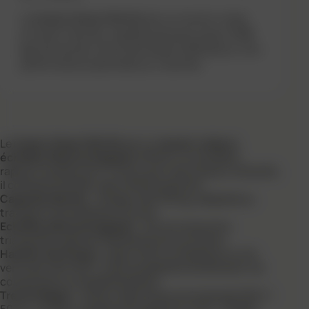
Le
Castor Steel 150/20
est un monte-tuiles
en acier robuste, capable de lever jusqu’à
150
kg
. Sa hauteur de travail atteint
20 m
pour une
performance optimale sur chantier.
Le
Castor Steel 150/20
est un
monte-tuiles à
échelles électrozinguées
offrant un excellent
rapport qualité-prix. Conçu pour les travaux intensifs,
il combine solidité, sécurité et praticité.
Capacité élevée
: charge utile 150 kg, adaptée au
transport de matériaux lourds.
Echelles électrozinguées
: structure poutre
triangulée rigide et résistante à la corrosion.
Hauteur de travail
: jusqu’à 20 m à l’oblique ou à la
verticale (30 à 90°), avec possibilité d’extension via
composants complémentaires.
Treuil intégré
: moteur électrique monophasé 220 V /
50 Hz, 0,75 kW, vitesse de levage 20 m/min. Intégré