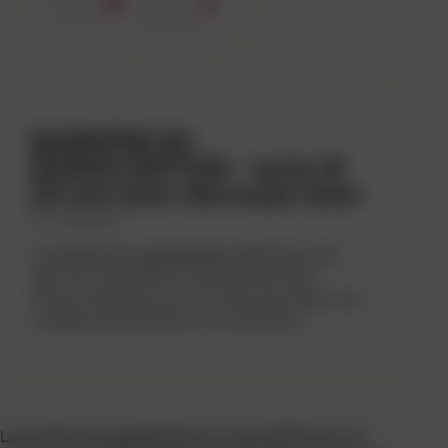
Précédent
Suivant
BARRIÈRE DE
SIGNALISATION – acier Ø
25 mm avec découpe laser
REF : 350002301
La
barrière de signalisation Ø 25 mm
offre
sécurité, stabilité et visibilité optimale.
Personnalisable avec une découpe laser, elle
s’adapte parfaitement à vos besoins.
La
barrière de signalisation en acier Ø 25 mm
est