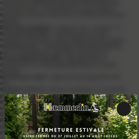
conçue pour délimiter et sécuriser efficacement les
zones de travaux, d’événements ou de circulation.
Robuste et pratique, elle associe visibilité renforcée et
stabilité.
Dimensions adaptées
: longueur 1,5 m – hauteur 1 m.
Structure résistante
: tube acier Ø 25 mm avec
revêtement polyester rouge, durable et anticorrosion.
Visibilité accrue
: 4 bandes blanches réfléchissantes
pour une signalisation optimale, même de nuit.
Personnalisation possible
: découpe laser sur
demande pour un marquage spécifique ou couleur
spéciale.
Identification claire
: plaque de marquage 333 x 166
mm.
Stabilité renforcée
: pied en U solide pour un maintien
parfait.
Installation rapide
: système d’accrochage par simple
emboîtement, permettant de relier plusieurs barrières.
Ferme
Conditionnement
: livrée par lot de 60 pièces.
Poids
: 5,7 kg par barrière, facile à transporter et à
mettre en place.
Pratique, robuste et personnalisable, cette barrière