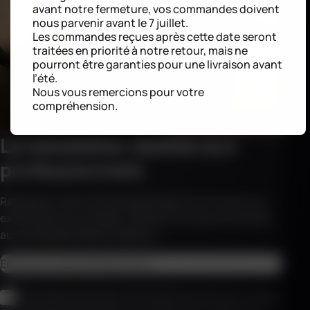
avant notre fermeture, vos commandes doivent
nous parvenir avant le 7 juillet.
Les commandes reçues après cette date seront
traitées en priorité à notre retour, mais ne
pourront être garanties pour une livraison avant
l’été.
Nous vous remercions pour votre
compréhension.
La newsletter dédiée aux
professionnels
Rejoignez notre communauté de pros et recevez en
exclusivité nos conseils, offres et nouveautés dédiés
aux professionnels du secteur.
CAPTCHA
Adresse email
*
RGPD
*
En soumettant le formulaire, vous acceptez que Haemmerlin conserve