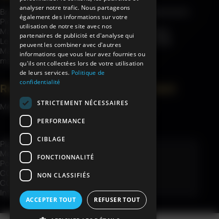
analyser notre trafic. Nous partageons
Brouettes
À propos d’Haemmerlin
également des informations sur votre
Pièces détachées
Savoir-faire
utilisation de notre site avec nos
Matériel de chantier
Garanties châssis
partenaires de publicité et d'analyse qui
Levage
Engagements RSE
peuvent les combiner avec d'autres
Matériel de jardin et
Actualités
informations que vous leur avez fournies ou
manutention
qu'ils ont collectées lors de votre utilisation
de leurs services.
Politique de
confidentialité
Ressources
Espace client
STRICTEMENT NÉCESSAIRES
Médiathèque
Mon compte
Contact
PERFORMANCE
CIBLAGE
Plan du site
Mentions légales
FONCTIONNALITÉ
Politique de confidentialité
CGV
NON CLASSIFIÉS
CGV e-shop
Informations livraison e-shop
ACCEPTER TOUT
REFUSER TOUT