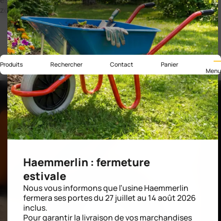
est une solution idéale pour sécuriser vos chantiers et
zones sensibles avec efficacité.
Produits
Rechercher
Contact
Panier
Menu
Haemmerlin : fermeture
estivale
Nous vous informons que l’usine Haemmerlin
fermera ses portes du 27 juillet au 14 août 2026
inclus.
Pour garantir la livraison de vos marchandises