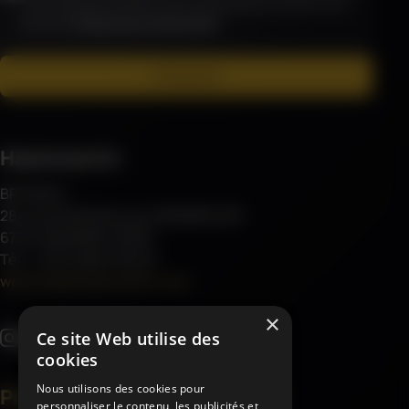
vos données personnelles et vous contacte dans le cadre de votre
demande (
Politique de confidentialité
)
*
S'inscrire
Haemmerlin
BP 30045
28 rue de Steinbourg, MONSWILLER
67701 SAVERNE CEDEX
Tél : (+33) 3 88 01 85 00
welcome@haemmerlin.com
×
Ce site Web utilise des
cookies
Nous utilisons des cookies pour
Produits
À propos
personnaliser le contenu, les publicités et