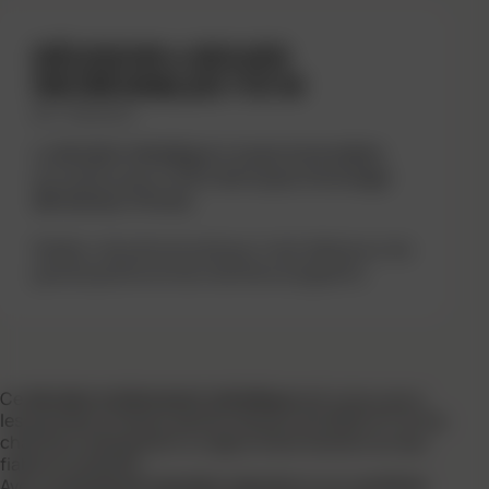
DÉVIDOIR 4 ROUES
INCREVABLES 110 M
REF : 340004401
Le
dévidoir métallique 4 roues increvables
accueille jusqu’à
110 m de tuyau d’arrosage
(Ø intérieur 19 mm)
.
Stable, robuste et pratique, il est idéal pour les
grands jardins et les chantiers exigeants.
Ce
dévidoir entièrement métallique
est conçu pour
les grandes surfaces (jardins de plus de 2500 m²) et les
chantiers nécessitant un approvisionnement en eau
fiable et simplifié.
Avec sa
structure tubulaire robuste
et son
système