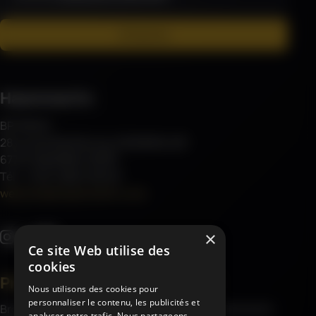
S'inscrire
Haemmerlin
BP 30045
28 rue de Steinbourg, MONSWILLER
67701 SAVERNE CEDEX
Tél : (+33) 3 88 01 85 00
welcome@haemmerlin.com
×
Ce site Web utilise des
cookies
Produits
À propos
Nous utilisons des cookies pour
personnaliser le contenu, les publicités et
Brouettes
À propos d’Haemmerlin
analyser notre trafic. Nous partageons