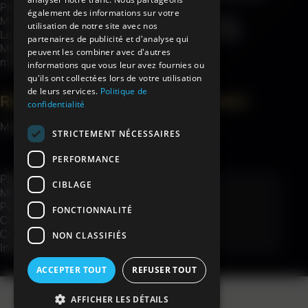
Pièces détachées
Savoir-faire
également des informations sur votre
Matériel de chantier
Garanties châssis
utilisation de notre site avec nos
Levage
Engagements RSE
partenaires de publicité et d'analyse qui
Matériel de jardin et
Actualités
peuvent les combiner avec d'autres
manutention
informations que vous leur avez fournies ou
qu'ils ont collectées lors de votre utilisation
de leurs services.
Politique de
Ressources
Espace client
confidentialité
Médiathèque
Mon compte
STRICTEMENT NÉCESSAIRES
Contact
PERFORMANCE
Plan du site
CIBLAGE
Mentions légales
Politique de confidentialité
FONCTIONNALITÉ
CGV
CGV e-shop
NON CLASSIFIÉS
Informations livraison e-shop
ACCEPTER TOUT
REFUSER TOUT
AFFICHER LES DÉTAILS