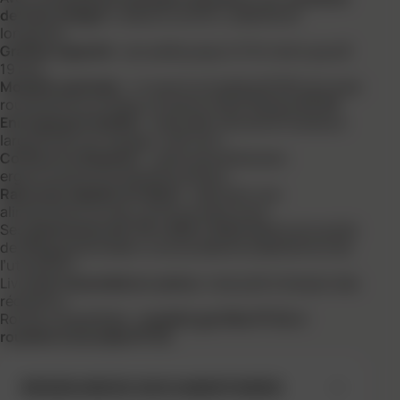
de frein intégré
, il assure confort, stabilité et
longévité.
Grande capacité
: accueille jusqu’à 110 m de tuyau Ø
19 mm.
Mobilité optimale
: 4 roues increvables Ø 260 mm avec
roulements à rouleaux et jante métal flasque
PF 29
.
Enroulement facilité
: manivelle robuste et tambour
large Ø 530 mm (largeur 450 mm).
Confort d’utilisation
: cadre de préhension
ergonomique et poignée pratique.
Raccords rapides en laiton
: assurent une
alimentation en eau continue sans fuite.
Ses
dimensions de 710 x 900 x 1040 mm
et son poids
de
18 kg
garantissent une excellente stabilité lors de
l’utilisation.
Livré
pré-assemblé en carton
, il est prêt à l’emploi dès
réception.
Roues compatibles :
roulette gonflée PF 26
et
roulette increvable PF 29
.
RESSOURCES DOCUMENTAIRES