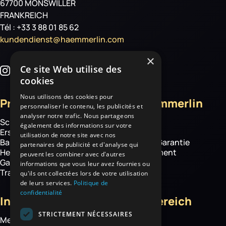
67700 MONSWILLER
FRANKREICH
Tél : +33 3 88 01 85 62
kundendienst@haemmerlin.com
×
Ce site Web utilise des
cookies
Nous utilisons des cookies pour
Produkte
Über Haemmerlin
personnaliser le contenu, les publicités et
analyser notre trafic. Nous partageons
Schubkarren
Über uns
également des informations sur votre
Ersatzteile
Know how
utilisation de notre site avec nos
Baustelle
Haemmerlin-Garantie
partenaires de publicité et d'analyse qui
Hebetechnik
CSR-Engagement
peuvent les combiner avec d'autres
Garten- und
News
informations que vous leur avez fournies ou
Transportgeräte
qu'ils ont collectées lors de votre utilisation
de leurs services.
Politique de
confidentialité
Informationen
Kundenbereich
STRICTEMENT NÉCESSAIRES
Mediathek
Mein Konto