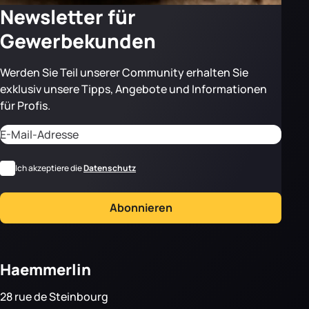
Newsletter für
Gewerbekunden
Werden Sie Teil unserer Community erhalten Sie
exklusiv unsere Tipps, Angebote und Informationen
für Profis.
Adresse email
CAPTCHA
*
RGPD
Ich akzeptiere die
Datenschutz
Abonnieren
Haemmerlin
28 rue de Steinbourg