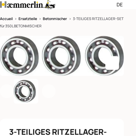
DE
Passer les menus de navigati
Passer le pied de page et rev
Accueil
>
Ersatzteile
>
Betonmischer
> 3-TEILIGES RITZELLAGER-SET
für 350L BETONMISCHER
Deutsch (DE)
English (EN)
Français (FR)
Agrandir l
Précédent
Suivant
3-TEILIGES RITZELLAGER-