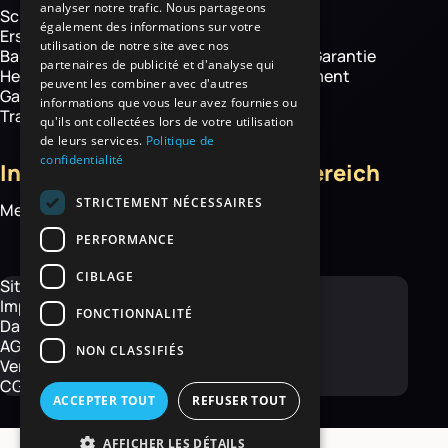
analyser notre trafic. Nous partageons
Schubkarren
Über uns
également des informations sur votre
Ersatzteile
Know how
utilisation de notre site avec nos
Baustelle
Haemmerlin-Garantie
partenaires de publicité et d'analyse qui
Hebetechnik
CSR-Engagement
peuvent les combiner avec d'autres
Garten- und
News
informations que vous leur avez fournies ou
Transportgeräte
qu'ils ont collectées lors de votre utilisation
de leurs services.
Politique de
confidentialité
Informationen
Kundenbereich
STRICTEMENT NÉCESSAIRES
Mediathek
Mein Konto
Kontakt
PERFORMANCE
CIBLAGE
Sitemap
Impressum
FONCTIONNALITÉ
Datenschutz
AGB\’s E-Shop
NON CLASSIFIÉS
Versandbedingungen
CGV
ACCEPTER TOUT
REFUSER TOUT
AFFICHER LES DÉTAILS