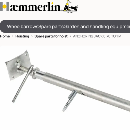
Wheelbarrows
Spare parts
Garden and handling equipme
Home
>
Hoisting
>
Spare parts for hoist
> ANCHORING JACK 0.70 TO 1 M