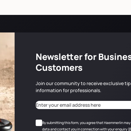
Newsletter for Busine
Customers
Join our community to receive exclusive tip
information for professionals.
Adresse email
*
CAPTCHA
RGPD
*
By submitting this form, you agree that Haemmerlin may
data and contact you in connection with your enquiry (