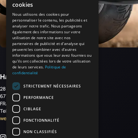
cookies
Nous utilisons des cookies pour
personnaliser le contenu, les publicités et
analyser notre trafic. Nous partageons
également des informations sur votre
utilisation de notre site avec nos
partenaires de publicité et d'analyse qui
peuvent les combiner avec d'autres
informations que vous leur avez fournies ou
qu'ils ont collectées lors de votre utilisation
de leurs services.
Politique de
confidentialité
Haemmerlin
STRICTEMENT NÉCESSAIRES
28 rue de Steinbourg
67700 MONSWILLER
PERFORMANCE
FRANCE
CIBLAGE
Tel: +33 3 88 01 85 00
welcome@haemmerlin.com
FONCTIONNALITÉ
NON CLASSIFIÉS