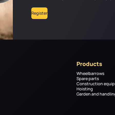
Register
Products
Wheelbarrows
Spare parts
Construction equi
Hoisting
Garden and handli