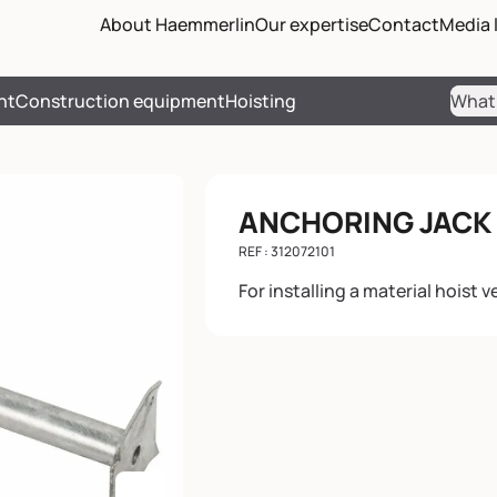
Passer les menus de navigati
Passer le pied de page et reve
About Haemmerlin
Our expertise
Contact
Media l
nt
Construction equipment
Hoisting
Sear
ANCHORING JACK 0
REF : 312072101
For installing a material hoist v