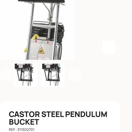
Enlarge th
Previous
Next
CASTOR STEEL PENDULUM
BUCKET
REF : 311502701