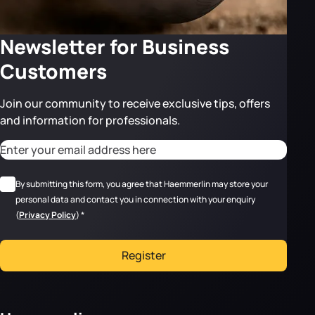
Newsletter for Business
Customers
Join our community to receive exclusive tips, offers
and information for professionals.
CAPTCHA
Adresse email
*
RGPD
*
By submitting this form, you agree that Haemmerlin may store your
personal data and contact you in connection with your enquiry
(
Privacy Policy
)
*
Register