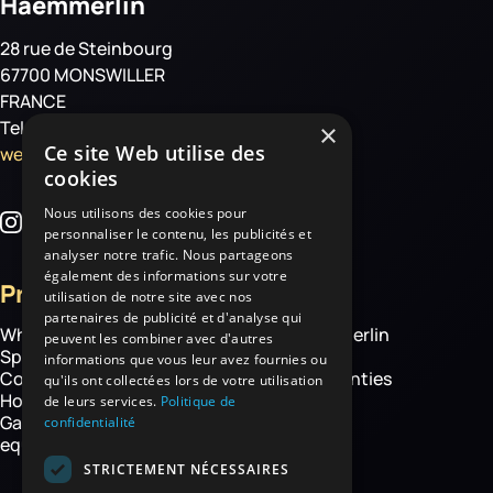
Haemmerlin
28 rue de Steinbourg
67700 MONSWILLER
FRANCE
Tel: +33 3 88 01 85 00
×
Ce site Web utilise des
welcome@haemmerlin.com
cookies
Nous utilisons des cookies pour
personnaliser le contenu, les publicités et
analyser notre trafic. Nous partageons
également des informations sur votre
Products
More
utilisation de notre site avec nos
partenaires de publicité et d'analyse qui
Wheelbarrows
About Haemmerlin
peuvent les combiner avec d'autres
Spare parts
Our expertise
informations que vous leur avez fournies ou
Construction equipment
Chassis warranties
qu'ils ont collectées lors de votre utilisation
Hoisting
Contact
de leurs services.
Politique de
Garden and handling
confidentialité
equipment
STRICTEMENT NÉCESSAIRES