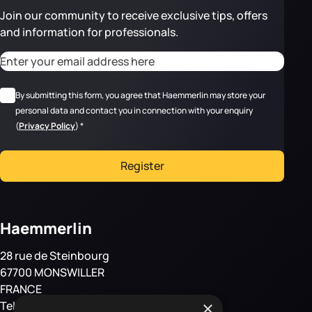
Join our community to receive exclusive tips, offers
and information for professionals.
CAPTCHA
Adresse email
*
RGPD
*
By submitting this form, you agree that Haemmerlin may store your
personal data and contact you in connection with your enquiry
(
Privacy Policy
)
*
Register
Haemmerlin
28 rue de Steinbourg
67700 MONSWILLER
FRANCE
×
Tel: +33 3 88 01 85 00