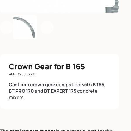
Enlarge th
Previous
Next
Crown Gear for B 165
REF : 325503501
Cast iron crown gear
compatible with
B 165
,
BT PRO 170
and
BT EXPERT 175
concrete
mixers.
The
cast iron crown gear
is an essential part for the