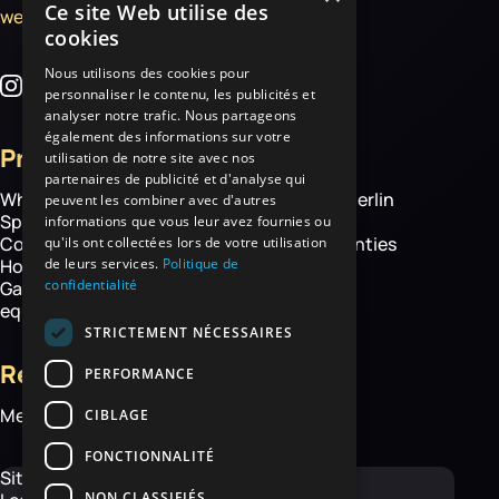
Ce site Web utilise des
welcome@haemmerlin.com
cookies
Nous utilisons des cookies pour
personnaliser le contenu, les publicités et
analyser notre trafic. Nous partageons
également des informations sur votre
Products
More
utilisation de notre site avec nos
partenaires de publicité et d'analyse qui
Wheelbarrows
About Haemmerlin
peuvent les combiner avec d'autres
Spare parts
Our expertise
informations que vous leur avez fournies ou
Construction equipment
Chassis warranties
qu'ils ont collectées lors de votre utilisation
de leurs services.
Politique de
Hoisting
Contact
confidentialité
Garden and handling
equipment
STRICTEMENT NÉCESSAIRES
Resources
PERFORMANCE
Media library
CIBLAGE
FONCTIONNALITÉ
Site map
NON CLASSIFIÉS