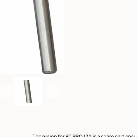
Previous
Next
The
pinion for BT PRO 170
is a spare part ens