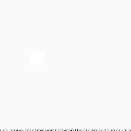
Enlarge the image
uring proper transmission between the crown and the drum 