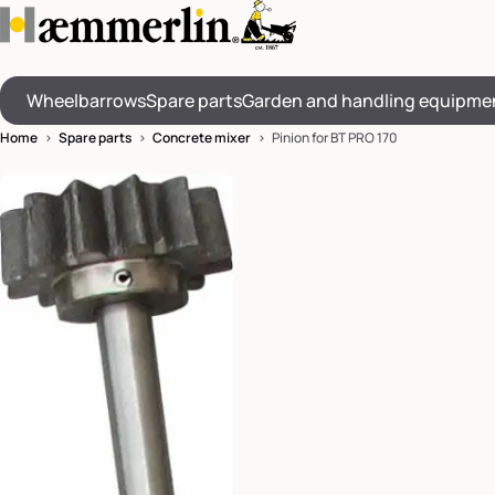
Wheelbarrows
Spare parts
Garden and handling equipme
Home
>
Spare parts
>
Concrete mixer
> Pinion for BT PRO 170