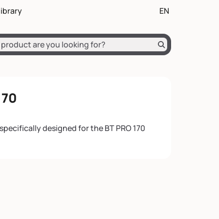
on
nir en début de page
ibrary
EN
ch
English (EN)
Français (FR)
Deutsch (DE)
170
 specifically designed for the BT PRO 170