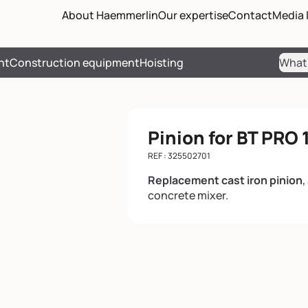
Passer les menus de navigati
Passer le pied de page et reve
About Haemmerlin
Our expertise
Contact
Media l
nt
Construction equipment
Hoisting
Sear
Pinion for BT PRO 
REF : 325502701
Replacement cast iron pinion
,
concrete mixer.