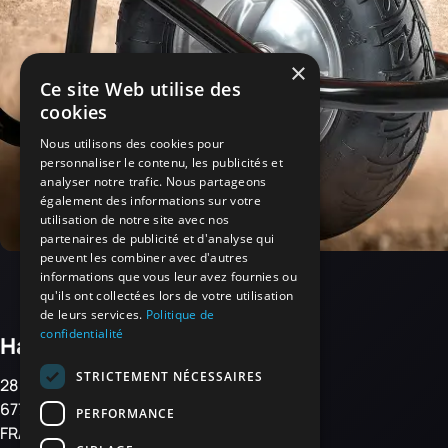
×
Ce site Web utilise des
cookies
Nous utilisons des cookies pour
personnaliser le contenu, les publicités et
analyser notre trafic. Nous partageons
également des informations sur votre
utilisation de notre site avec nos
partenaires de publicité et d'analyse qui
peuvent les combiner avec d'autres
informations que vous leur avez fournies ou
qu'ils ont collectées lors de votre utilisation
de leurs services.
Politique de
confidentialité
Haemmerlin
STRICTEMENT NÉCESSAIRES
28 rue de Steinbourg
67700 MONSWILLER
PERFORMANCE
FRANCE