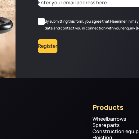
Adresse email
*
CAPTCHA
RGPD
*
By submitting this form, you agree that Haemmerlin may
data and contact you in connection with your enquiry (
Register
Products
Wheelbarrows
Spare parts
Construction equi
Hoisting